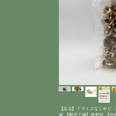
【品名】ドライぶなしめじ（
産 【製造工場】長野県 【内