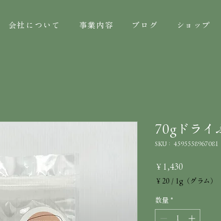
会社について
事業内容
ブログ
ショップ
70gドラ
SKU： 4595558967081
価
￥1,430
￥20
/
1g（グラム）
格
1g
ご
数量
*
と
に