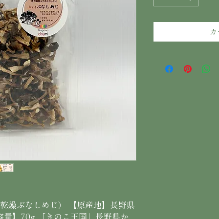
￥20
カ
乾燥ぶなしめじ） 【原産地】長野県
容量】70g 「きのこ王国」長野県か