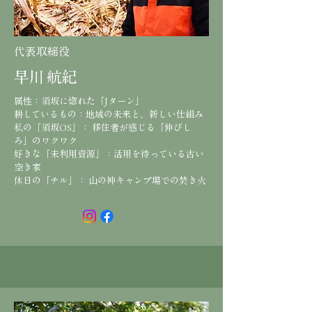
代表取締役
早川 航紀
属性：須坂に惚れた「Jターン」
耕しているもの：地域の未来と、新しい仕組み
私の「須坂OS」： 移住者が感じる「伸びし
ろ」のワクワク
好きな「未利用資源」：活用を待っている古い
空き家
休日の「チル」： 山の神キャンプ場での焚き火