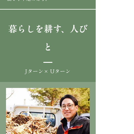
暮らしを耕す、人び
と
Jターン× Uターン