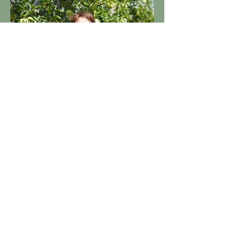
取締役
藤沢 拓也
属性：須坂を背負う「Uターン」
耕しているもの：代々続く土と、人の縁
私の「須坂OS」： 暮らしているからわかる「守
りたい誇り」
好きな「未利用資源」：広大な果樹耕作放棄地
休日の「チル」： 果樹園を渡る風を感じる時間