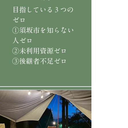
目指している３つの
ゼロ
①須坂市を知らない
人ゼロ
②未利用資源ゼロ
​③後継者不足ゼロ