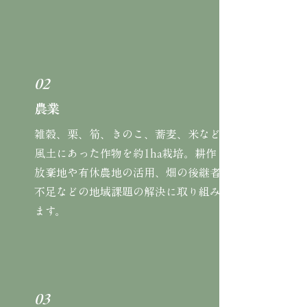
02
農業
雑穀、栗、筍、きのこ、蕎麦、米など
風土にあった作物を約1ha栽培。耕作
放棄地や有休農地の活用、畑の後継者
不足などの地域課題の解決に取り組み
ます。
03