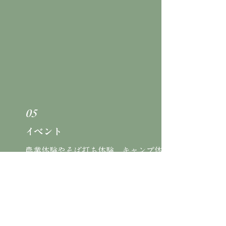
05
イベント
農業体験やそば打ち体験、キャンプ体
験や市民農園など憧れの田舎暮らし体
験を提供。